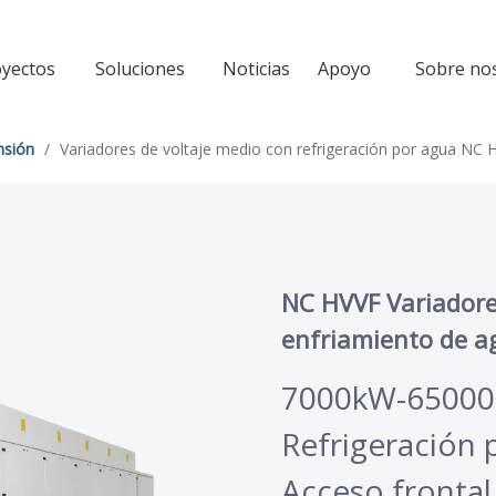
yectos
Soluciones
Noticias
Apoyo
Sobre no
nsión
/
Variadores de voltaje medio con refrigeración por agua NC 
NC HVVF Variadore
enfriamiento de a
7000kW-6500
Refrigeración 
Acceso frontal