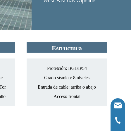
West-East Gas Wipeline.
Estructura
Protetción: IP31/IP54
te
Grado sísmico: 8 niveles
mTor
Entrada de cable: arriba o abajo
llo
Acceso frontal
Sales.s
0086-21