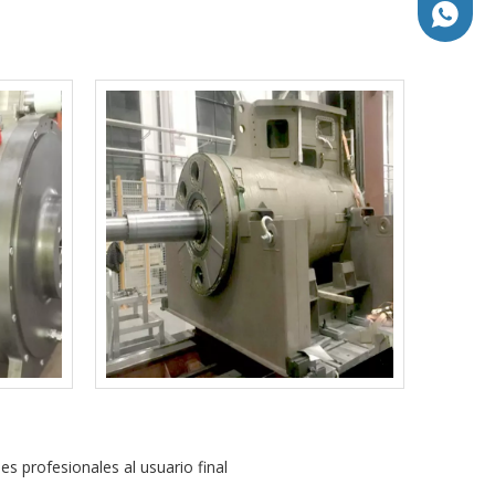
+86-18
 profesionales al usuario final