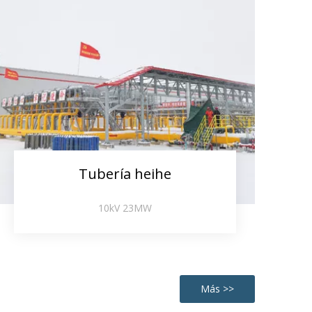
Tubería heihe
10kV 23MW
Más >>